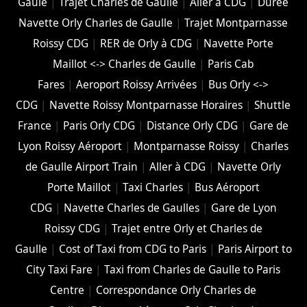
Gaule
|
Trajet Charles de Gaulle
|
Aller à CDG
|
Durée
Navette Orly Charles de Gaulle
|
Trajet Montparnasse
Roissy CDG
|
RER de Orly à CDG
|
Navette Porte
Maillot <-> Charles de Gaulle
|
Paris Cab
Fares
|
Aeroport Roissy Arrivées
|
Bus Orly <->
CDG
|
Navette Roissy Montparnasse Horaires
|
Shuttle
France
|
Paris Orly CDG
|
Distance Orly CDG
|
Gare de
Lyon Roissy Aéroport
|
Montparnasse Roissy
|
Charles
de Gaulle Airport Train
|
Aller à CDG
|
Navette Orly
Porte Maillot
|
Taxi Charles
|
Bus Aéroport
CDG
|
Navette Charles de Gaulles
|
Gare de Lyon
Roissy CDG
|
Trajet entre Orly et Charles de
Gaulle
|
Cost of Taxi from CDG to Paris
|
Paris Airport to
City Taxi Fare
|
Taxi from Charles de Gaulle to Paris
Centre
|
Correspondance Orly Charles de