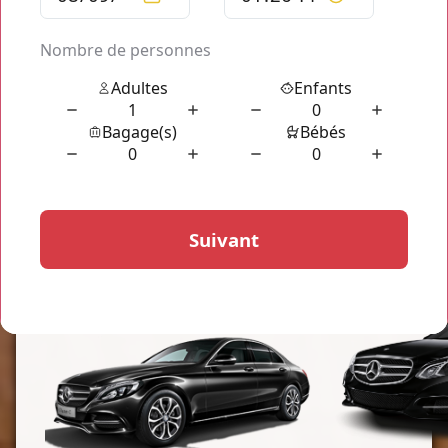
Sud ou de l'Aéroport d'Orly jusqu'à la Gare de Lyon.
Profitez du confort et de l'équipement présent à bord de nos
véhicules
Taxi Gare de Lyon Orly Sud
privatisés et
sélectionnés spécialement pour votre transport. La
réservation de votre
Taxi Gare de Lyon Orly Sud
ne prend
pas plus que quelques instants et vous assure un transport
de haute qualité à tout moment! Réservez un
Taxi Gare de
Lyon Orly Sud
sans attendre via les devis accessible ci-
dessous.
Nos Gammes de Véhicules