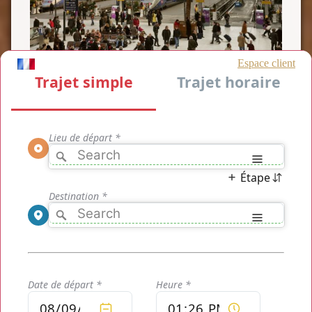
LA REPONSE
Taxi Gare de Lyon Orly Sud
Réservez votre transport en
Taxi Gare de Lyon Orly Sud
dès aujourd'hui afin que votre chauffeur privé vous amène à
votre destination à l'aéroport d'Orly dès que vous le désirez.
Votre chauffeur privé est un professionnel qui vous fera
profiter de son expérience et d'un confort total à bord de nos
véhicules de luxe pour un trajet à partir de seulement 39€ :
réservez votre
Taxi Gare de Lyon Orly Sud
en ligne et
découvrez le prix de votre transport sans attendre. Votre
transport est garantie au tarif affiché et ce tarif ne changera
pas dès que votre réservation sera confirmée. Une fois la
confirmation reçue par SMS, votre chauffeur voir son agenda
de transport
Taxi Gare de Lyon Orly Sud
mis à jour avec
votre transport ajouté au départ de la Gare de Lyon vers Orly