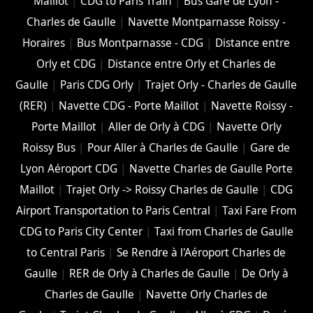
Maillot
|
CDG to Paris Train
|
Bus Gare de Lyon -
Charles de Gaulle
|
Navette Montparnasse Roissy -
Horaires
|
Bus Montparnasse - CDG
|
Distance entre
Orly et CDG
|
Distance entre Orly et Charles de
Gaulle
|
Paris CDG Orly
|
Trajet Orly - Charles de Gaulle
(RER)
|
Navette CDG - Porte Maillot
|
Navette Roissy -
Porte Maillot
|
Aller de Orly à CDG
|
Navette Orly
Roissy Bus
|
Pour Aller à Charles de Gaulle
|
Gare de
Lyon Aéroport CDG
|
Navette Charles de Gaulle Porte
Maillot
|
Trajet Orly -> Roissy Charles de Gaulle
|
CDG
Airport Transportation to Paris Central
|
Taxi Fare From
CDG to Paris City Center
|
Taxi from Charles de Gaulle
to Central Paris
|
Se Rendre à l'Aéroport Charles de
Gaulle
|
RER de Orly à Charles de Gaulle
|
De Orly à
Charles de Gaulle
|
Navette Orly Charles de