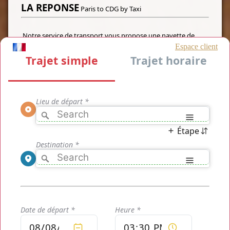
LA REPONSE
Paris to CDG by Taxi
Notre service de transport vous propose une navette de
transport privatisé avec chauffeur formé et service au top du
top dans un véhicule de luxe équipé pour un transport
de
Paris to CDG by Taxi
à partir de seulement 45€, tarif
étudié et comprenant l'intégralité de votre transport avec
chauffeur, équipements et musique, véhicule de luxe et une
récupération à l'adresse de votre choix de
Paris to CDG by
Taxi
ou un service de récupération direct à la sortie de votre
aéroport et du terminal. Votre chauffeur vos amène de
Paris
to CDG by Taxi
mais également de l'aéroport Roissy CDG
jusqu'à Paris et même partout dans la région. Nous vous
proposons sans attendre de profiter d'un transport de haute
qualité pour un tarif moindre.
Le tarif qui s'est affiché lors de votre simulation de
trajet
Paris to CDG by Taxi
n'est pas en correspondance avec
vos attentes? Tentez une nouvelle simulation de trajet avec
de nouveaux paramètres!
NOUS VOUS PROPOSONS
Paris to CDG by Taxi