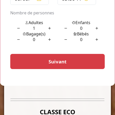
Que vous souhaitiez vous rendre à l'aéroport de
Roissy CDG
Charles de Gaulle, de Orly Paris ORY, de Le Beauvais ou
l'aéroport de Le Bourget
, vous n'avez qu'à réserver votre
transport en ligne
Paris to CDG by Taxi
pour découvrir le
tarif de votre trajet en ligne sans attendre et ainsi bénéficier
de nos services de déplacements parisiens dès que l'envie ou
le besoin se font sentir. Les transports en direct de
Paris to
CDG by Taxi
vous permettent de profiter d'une qualité de
transport optimale aisément avec nos
Paris to CDG by Taxi
.
[WIDGET-1]
CLASSE ECO