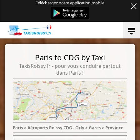
Téléchargez notre application mobile
Paris to CDG by Taxi
TaxisRoissy.fr - pour vous conduire partout
dans Paris !
Paris > Aéroports Roissy CDG - Orly > Gares > Province