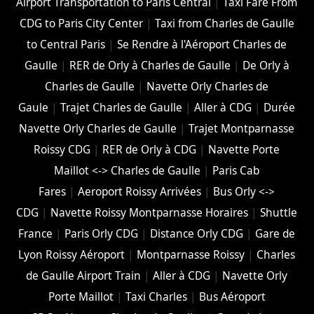
Airport Transportation to Paris Central
|
Taxi Fare From
CDG to Paris City Center
|
Taxi from Charles de Gaulle
to Central Paris
|
Se Rendre à l'Aéroport Charles de
Gaulle
|
RER de Orly à Charles de Gaulle
|
De Orly à
Charles de Gaulle
|
Navette Orly Charles de
Gaule
|
Trajet Charles de Gaulle
|
Aller à CDG
|
Durée
Navette Orly Charles de Gaulle
|
Trajet Montparnasse
Roissy CDG
|
RER de Orly à CDG
|
Navette Porte
Maillot <-> Charles de Gaulle
|
Paris Cab
Fares
|
Aeroport Roissy Arrivées
|
Bus Orly <->
CDG
|
Navette Roissy Montparnasse Horaires
|
Shuttle
France
|
Paris Orly CDG
|
Distance Orly CDG
|
Gare de
Lyon Roissy Aéroport
|
Montparnasse Roissy
|
Charles
de Gaulle Airport Train
|
Aller à CDG
|
Navette Orly
Porte Maillot
|
Taxi Charles
|
Bus Aéroport