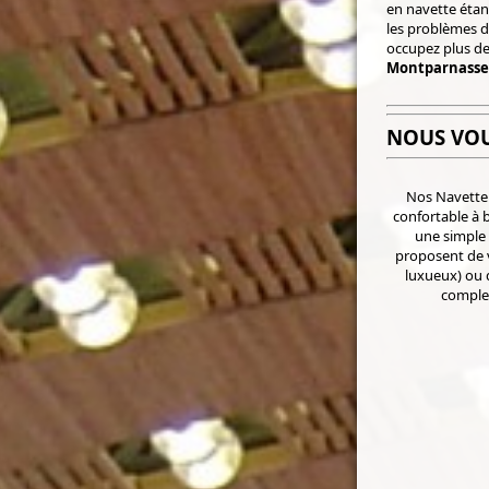
en navette étan
les problèmes d
occupez plus de
Montparnasse
NOUS VO
Nos Navette 
confortable à 
une simple 
proposent de 
luxueux) ou 
complet