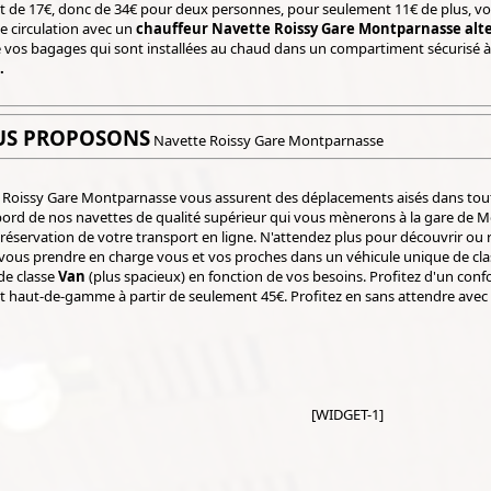
t de 17€, donc de 34€ pour deux personnes, pour seulement 11€ de plus, vou
e circulation avec un
chauffeur Navette Roissy Gare Montparnasse alte
 vos bagages qui sont installées au chaud dans un compartiment sécurisé à 
.
US PROPOSONS
Navette Roissy Gare Montparnasse
Roissy Gare Montparnasse vous assurent des déplacements aisés dans tout
bord de nos navettes de qualité supérieur qui vous mènerons à la gare de M
réservation de votre transport en ligne. N'attendez plus pour découvrir ou 
vous prendre en charge vous et vos proches dans un véhicule unique de cl
de classe
Van
(plus spacieux) en fonction de vos besoins. Profitez d'un confo
 haut-de-gamme à partir de seulement 45€. Profitez en sans attendre avec l
[WIDGET-1]