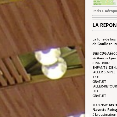
Paris > Aéropo
LA REPON
La ligne de bus 
de Gaulle
toute
Bus CDG Aérop
via
Gare de Lyon
STANDARD
ENFANT (- DE 4
ALLER SIMPLE
17 €
GRATUIT
ALLER-RETOU
30 €
GRATUIT
Mais chez
Taxis
Navette Roiss
à la destinatio