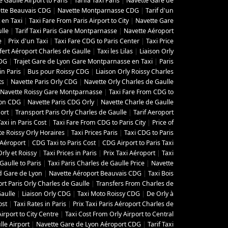
 Gaulle Airport to Paris
|
Tarifa Taxi Paris
|
Navette Gare de
tte Beauvais CDG
|
Navette Montparnasse CDG
|
Tarif d'un
t en Taxi
|
Taxi Fare From Paris Airport to City
|
Navette Gare
lle
|
Tarif Taxi Paris Gare Montparnasse
|
Navette Aéroport
e
|
Prix d'un Taxi
|
Taxi Fare CDG to Paris Center
|
Taxi Price
fert Aéroport Charles de Gaulle
|
Taxi les Lilas
|
Liaison Orly
CDG
|
Trajet Gare de Lyon Gare Montparnasse en Taxi
|
Paris
in Paris
|
Bus pour Roissy CDG
|
Liaison Orly Roissy Charles
ts
|
Navette Paris Orly CDG
|
Navette Orly Charles de Gaulle
Navette Roissy Gare Montparnasse
|
Taxi Fare From CDG to
yon CDG
|
Navette Paris CDG Orly
|
Navette Charle de Gaulle
ort
|
Transport Paris Orly Charles de Gaulle
|
Tarif Aeroport
Taxi in Paris Cost
|
Taxi Fare From CDG to Paris City
|
Price of
e Roissy Orly Horaires
|
Taxi Prices Paris
|
Taxi CDG to Paris
i Aéroport
|
CDG Taxi to Paris Cost
|
CDG Airport to Paris Taxi
rly et Roissy
|
Taxi Prices in Paris
|
Prix Taxi Aéroport
|
Taxi
aulle to Paris
|
Taxi Paris Charles de Gaulle Price
|
Navette
d Gare de Lyon
|
Navette Aéroport Beauvais CDG
|
Taxi Bois
rt Paris Orly Charles de Gaulle
|
Transfers From Charles de
Gaulle
|
Liaison Orly CDG
|
Taxi Moto Roissy CDG
|
De Orly à
ost
|
Taxi Rates in Paris
|
Prix Taxi Paris Aéroport Charles de
Airport to City Centre
|
Taxi Cost From Orly Airport to Central
lle Airport
|
Navette Gare de Lyon Aéroport CDG
|
Tarif Taxi