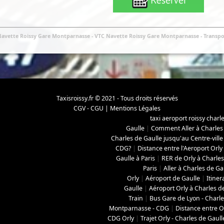
 Navette Roissy Gare Montparnasse
- VTC Navette Roissy Gare Montparnasse
-
Transpo
Taxisroissy.fr © 2021 - Tous droits réservés
CGV - CGU
|
Mentions Légales
taxi aeroport roissy charl
Gaulle
|
Comment Aller à Charles
Charles de Gaulle jusqu'au Centre-ville
CDG?
|
Distance entre l'Aeroport Orly
Gaulle à Paris
|
RER de Orly à Charles
Paris
|
Aller à Charles de Ga
Orly
|
Aéroport de Gaulle
|
Itiner
Gaulle
|
Aéroport Orly à Charles d
Train
|
Bus Gare de Lyon - Charle
Montparnasse - CDG
|
Distance entre O
CDG Orly
|
Trajet Orly - Charles de Gaull