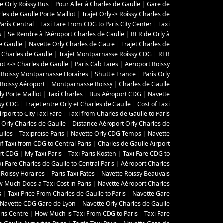
e Orly Roissy Bus
|
Pour Aller à Charles de Gaulle
|
Gare de
les de Gaulle Porte Maillot
|
Trajet Orly -> Roissy Charles de
aris Central
|
Taxi Fare From CDG to Paris City Center
|
Taxi
s
|
Se Rendre à l'Aéroport Charles de Gaulle
|
RER de Orly à
e Gaulle
|
Navette Orly Charles de Gaule
|
Trajet Charles de
 Charles de Gaulle
|
Trajet Montparnasse Roissy CDG
|
RER
lot <-> Charles de Gaulle
|
Paris Cab Fares
|
Aeroport Roissy
 Roissy Montparnasse Horaires
|
Shuttle France
|
Paris Orly
Roissy Aéroport
|
Montparnasse Roissy
|
Charles de Gaulle
y Porte Maillot
|
Taxi Charles
|
Bus Aéroport CDG
|
Navette
ssy CDG
|
Trajet entre Orly et Charles de Gaulle
|
Cost of Taxi
irport to City Taxi Fare
|
Taxi from Charles de Gaulle to Paris
Orly Charles de Gaulle
|
Distance Aéroport Orly Charles de
ulles
|
Taxipreise Paris
|
Navette Orly CDG Temps
|
Navette
of Taxi from CDG to Central Paris
|
Charles de Gaulle Airport
rt CDG
|
My Taxi Paris
|
Taxi Paris Kosten
|
Taxi Fare CDG to
xi Fare Charles de Gaulle to Central Paris
|
Aéroport Charles
 Roissy Horaires
|
Paris Taxi Fates
|
Navette Roissy Beauvais
 Much Does a Taxi Cost in Paris
|
Navette Aéroport Charles
s
|
Taxi Price From Charles de Gaulle to Paris
|
Navette Gare
Navette CDG Gare de Lyon
|
Navette Orly Charles de Gaulle
ris Centre
|
How Much is Taxi From CDG to Paris
|
Taxi Fare