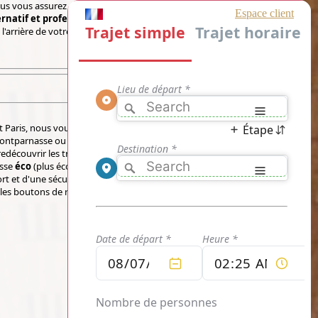
s vous assurez d'être à l'heure, vous éliminez
rnatif et professionnel
et vous ne vous
l'arrière de votre
Navette Roissy Gare
 Paris, nous vous garantissons un transport
ontparnasse ou à l'aéroport de Roissy CDG sur
redécouvrir les transports
Taxi Roissy
vous
asse
éco
(plus économique), de classe
VIP
(plus
rt et d'une sécurité totale pour un transport
es boutons de réservation ci-dessous :