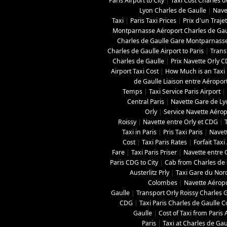
Paris Airport to City
|
Taxi Cost Charles de
Lyon Charles de Gaulle
|
Nave
Taxi
|
Paris Taxi Prices
|
Prix d'un Traje
Montparnasse Aéroport Charles de Gau
Charles de Gaulle Gare Montparnass
Charles de Gaulle Airport to Paris
|
Trans
Charles de Gaulle
|
Prix Navette Orly 
Airport Taxi Cost
|
How Much is an Taxi 
de Gaulle Liaison entre Aéropor
Temps
|
Taxi Service Paris Airport
|
Central Paris
|
Navette Gare de L
Orly
|
Service Navette Aérop
Roissy
|
Navette entre Orly et CDG
|
Taxi in Paris
|
Pris Taxi Paris
|
Navett
Cost
|
Taxi Paris Rates
|
Forfait Tax
Fare
|
Taxi Paris Priser
|
Navette entre O
Paris CDG to City
|
Cab from Charles de G
Austerlitz Prly
|
Taxi Gare du Nor
Colombes
|
Navette Aéropo
Gaulle
|
Transport Orly Roissy Charles 
CDG
|
Taxi Paris Charles de Gaulle C
Gaulle
|
Cost of Taxi from Paris 
Paris
|
Taxi at Charles de Gau