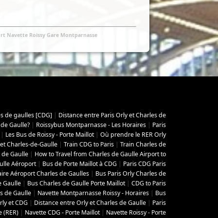
rt Navette Roissy Gare Montparnasse
es de gaulles [CDG]
|
Distance entre Paris Orly et Charles de
 de Gaulle?
|
Roissybus Montparnasse - Les Horaires
|
Paris
|
Les Bus de Roissy - Porte Maillot
|
Où prendre le RER Orly
 et Charles-de-Gaulle
|
Train CDG to Paris
|
Train Charles de
 de Gaulle
|
How to Travel from Charles de Gaulle Airport to
ulle Aéroport
|
Bus de Porte Maillot à CDG
|
Paris CDG Paris
aire Aéroport Charles de Gaulles
|
Bus Paris Orly Charles de
e Gaulle
|
Bus Charles de Gaulle Porte Maillot
|
CDG to Paris
s de Gaulle
|
Navette Montparnasse Roissy - Horaires
|
Bus
rly et CDG
|
Distance entre Orly et Charles de Gaulle
|
Paris
e (RER)
|
Navette CDG - Porte Maillot
|
Navette Roissy - Porte