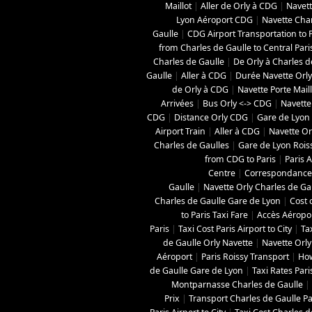
Maillot
|
Aller de Orly à CDG
|
Navett
Lyon Aéroport CDG
|
Navette Char
Gaulle
|
CDG Airport Transportation to P
from Charles de Gaulle to Central Pari
Charles de Gaulle
|
De Orly à Charles d
Gaulle
|
Aller à CDG
|
Durée Navette Orly
de Orly à CDG
|
Navette Porte Mail
Arrivées
|
Bus Orly <-> CDG
|
Navette
CDG
|
Distance Orly CDG
|
Gare de Lyon 
Airport Train
|
Aller à CDG
|
Navette Orl
Charles de Gaulles
|
Gare de Lyon Roi
from CDG to Paris
|
Paris A
Centre
|
Correspondance 
Gaulle
|
Navette Orly Charles de Ga
Charles de Gaulle Gare de Lyon
|
Cost 
to Paris Taxi Fare
|
Accès Aéropo
Paris
|
Taxi Cost Paris Airport to City
|
Ta
de Gaulle Orly Navette
|
Navette Orly
Aéroport
|
Paris Roissy Transport
|
How
de Gaulle Gare de Lyon
|
Taxi Rates Pari
Montparnasse Charles de Gaulle
|
Prix
|
Transport Charles de Gaulle Pa