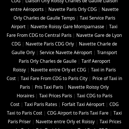
CDG
|
Liaison Orly Roissy Charles de Gaulle Liaison
entre Aéroports
|
Navette Paris Orly CDG
|
Navette
Orly Charles de Gaulle Temps
|
Taxi Service Paris
Airport
|
Navette Roissy Gare Montparnasse
|
Taxi
Fare From CDG to Central Paris
|
Navette Gare de Lyon
CDG
|
Navette Paris CDG Orly
|
Navette Charle de
Gaulle Orly
|
Service Navette Aéroport
|
Transport
Paris Orly Charles de Gaulle
|
Tarif Aeroport
Roissy
|
Navette entre Orly et CDG
|
Taxi in Paris
Cost
|
Taxi Fare From CDG to Paris City
|
Price of Taxi in
Paris
|
Pris Taxi Paris
|
Navette Roissy Orly
Horaires
|
Taxi Prices Paris
|
Taxi CDG to Paris
Cost
|
Taxi Paris Rates
|
Forfait Taxi Aéroport
|
CDG
Taxi to Paris Cost
|
CDG Airport to Paris Taxi Fare
|
Taxi
Paris Priser
|
Navette entre Orly et Roissy
|
Taxi Prices