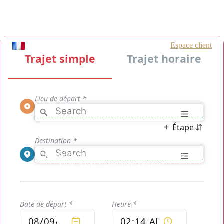
Taxisroissy.fr © 2021 - Tous droits réservés
CGV - CGU
|
Mentions Légales
taxi aeroport roissy charles de gaulles [CDG]
|
Distance
entre Paris Orly et Charles de Gaulle
|
Comment Aller à
Charles de Gaulle?
|
Roissybus Montparnasse - Les