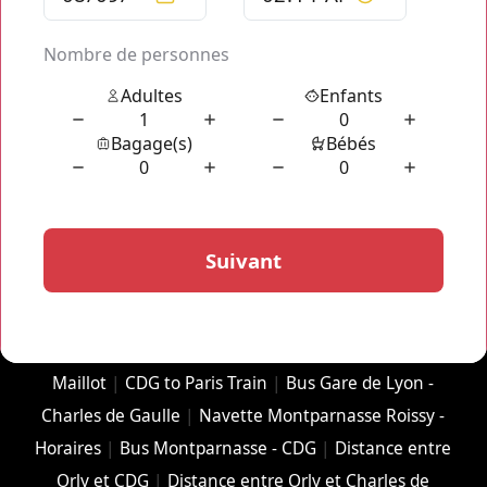
Horaires
|
Paris Charles de Gaulle jusqu'au Centre-
ville
|
Les Bus de Roissy - Porte Maillot
|
Où prendre le
RER Orly CDG?
|
Distance entre l'Aeroport Orly et
Charles-de-Gaulle
|
Train CDG to Paris
|
Train Charles
de Gaulle à Paris
|
RER de Orly à Charles de
Gaulle
|
How to Travel from Charles de Gaulle Airport
to Paris
|
Aller à Charles de Gaulle Aéroport
|
Bus de
Porte Maillot à CDG
|
Paris CDG Paris Orly
|
Aéroport
de Gaulle
|
Itineraire Aéroport Charles de
Gaulles
|
Bus Paris Orly Charles de Gaulle
|
Aéroport
Orly à Charles de Gaulle
|
Bus Charles de Gaulle Porte
Maillot
|
CDG to Paris Train
|
Bus Gare de Lyon -
Charles de Gaulle
|
Navette Montparnasse Roissy -
Horaires
|
Bus Montparnasse - CDG
|
Distance entre
Orly et CDG
|
Distance entre Orly et Charles de