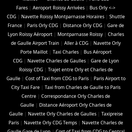
Fares
|
Aeroport Roissy Arrivées
|
Bus Orly <->
CDG
|
Navette Roissy Montparnasse Horaires
|
Shuttle
France
|
Paris Orly CDG
|
Distance Orly CDG
|
Gare de
Lyon Roissy Aéroport
|
Montparnasse Roissy
|
Charles
de Gaulle Airport Train
|
Aller à CDG
|
Navette Orly
Porte Maillot
|
Taxi Charles
|
Bus Aéroport
CDG
|
Navette Charles de Gaulles
|
Gare de Lyon
Roissy CDG
|
Trajet entre Orly et Charles de
Gaulle
|
Cost of Taxi from CDG to Paris
|
Paris Airport to
City Taxi Fare
|
Taxi from Charles de Gaulle to Paris
Centre
|
Correspondance Orly Charles de
Gaulle
|
Distance Aéroport Orly Charles de
Gaulle
|
Navette Orly Charles de Gaulles
|
Taxipreise
Paris
|
Navette Orly CDG Temps
|
Navette Charles de
Gaulle Gare de Lyon
|
Cost of Taxi from CDG to Central