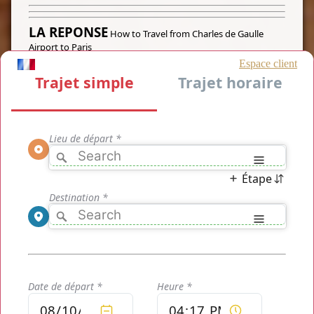
LA REPONSE
How to Travel from Charles de Gaulle
Airport to Paris
Pour vous rendre de l'
aéroport Charles de Gaulle à Paris
, il
existe plusieurs solutions. Tout d'abord, vous avez de
nombreuses lignes de bus à la sortie de l'aéroport ainsi que
des navettes qui se proposent de vous amener à votre
destination en plein coeur de Paris, mais vous avez aussi et
également le RER B qui est une ligne à votre disposition pour
vos allées et venues entre l'
aéroport de Roissy Charles de
Gaulle et Paris
, par exemple il s'arrête à Montparnasse mais
également à la Tour Eiffel et la Porte Maillot, vous pouvez
donc aisément vous rendre n'importe où dans Paris.
Mieux: Les services
How to Travel from Charles de Gaulle
Airport to Paris par TaxiRoissy
vous proposent de vous
transporter à bord de véhicules tout confort et de vous
récupérer à la descente de votre avion avec le numéro de vol
que vous nous communiquerez lors de votre réservation et
ceci, dès aujourd'hui sur votre PC ou smartphone via le
bouton ci-dessous.