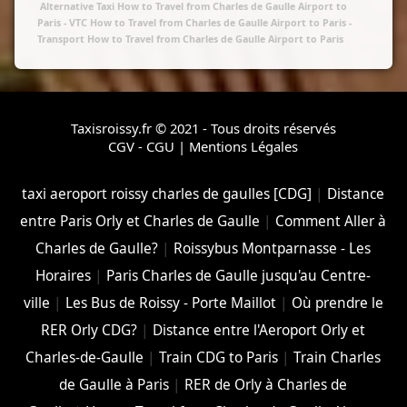
Alternative Taxi How to Travel from Charles de Gaulle Airport to
Paris
- VTC How to Travel from Charles de Gaulle Airport to Paris
-
Transport How to Travel from Charles de Gaulle Airport to Paris
Taxisroissy.fr © 2021 - Tous droits réservés
CGV - CGU
|
Mentions Légales
taxi aeroport roissy charles de gaulles [CDG]
|
Distance
entre Paris Orly et Charles de Gaulle
|
Comment Aller à
Charles de Gaulle?
|
Roissybus Montparnasse - Les
Horaires
|
Paris Charles de Gaulle jusqu'au Centre-
ville
|
Les Bus de Roissy - Porte Maillot
|
Où prendre le
RER Orly CDG?
|
Distance entre l'Aeroport Orly et
Charles-de-Gaulle
|
Train CDG to Paris
|
Train Charles
de Gaulle à Paris
|
RER de Orly à Charles de