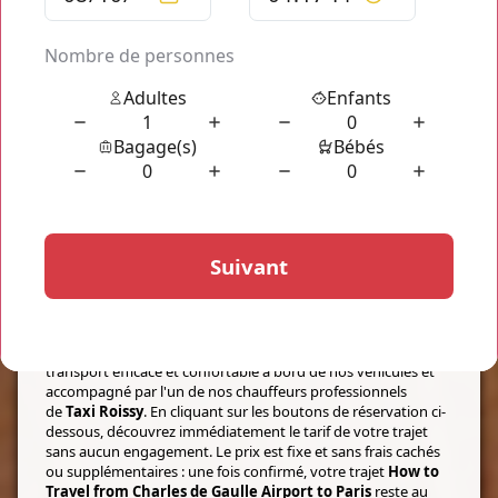
[WIDGET-1]
PROFITEZ D'UN TRANSPORT À PETIT
PRIX
How to Travel from Charles de Gaulle Airport to Paris
Les services de transports privés
How to Travel from
Charles de Gaulle Airport to Paris
vous proposent un
transport efficace et confortable à bord de nos véhicules et
accompagné par l'un de nos chauffeurs professionnels
de
Taxi Roissy
. En cliquant sur les boutons de réservation ci-
dessous, découvrez immédiatement le tarif de votre trajet
sans aucun engagement. Le prix est fixe et sans frais cachés
ou supplémentaires : une fois confirmé, votre trajet
How to
Travel from Charles de Gaulle Airport to Paris
reste au