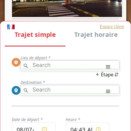
[WIDGET-1]
Durée
Navette
Orly
Charles
de
Gaulle
Votre