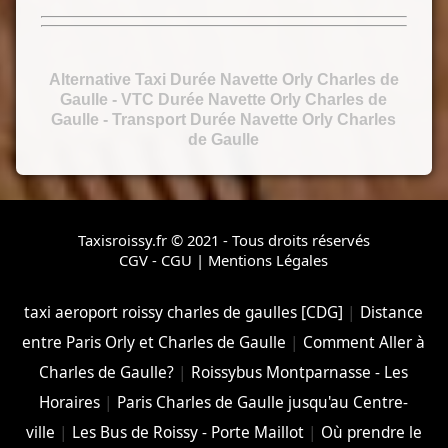
Alternative Taxi Durée Navette Orly Charles de
Gaulle
- VTC Durée Navette Orly Charles de
Gaulle
-
Transport Durée Navette Orly Charles
de Gaulle
Taxisroissy.fr © 2021 - Tous droits réservés
CGV - CGU
|
Mentions Légales
taxi aeroport roissy charles de gaulles [CDG]
|
Distance
entre Paris Orly et Charles de Gaulle
|
Comment Aller à
Charles de Gaulle?
|
Roissybus Montparnasse - Les
Horaires
|
Paris Charles de Gaulle jusqu'au Centre-
ville
|
Les Bus de Roissy - Porte Maillot
|
Où prendre le