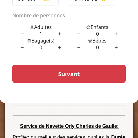
transport privé est disponible toute l'année. Pour en
disposer, réservez-le directement en ligne.
La
durée d'une navette Orly à Charles de Gaulle est
d'environ 40 minutes de trajet.
Profitez d'un
temps de transport record pour un tarif tout à fait
abordable et avantageux. En réservant votre
transport privé en ligne, vous vous assurez d'un
chauffeur disponible quand vous en aurez besoin.
Pour le tarif, vous en prendrez connaissance lors
de votre simulation et le tout en ligne. C'est
accessible sur ordinateur ou smartphone à
n'importe quel moment de la journée. Ainsi, vous
pouvez réserver sans dès que vous en avez
besoin. Réserver
Taxis Roissy
c'est aussi payer
moins.
Service de Navette Orly Charles de Gaulle:
Profitez du meilleur des services, oubliez la
Durée