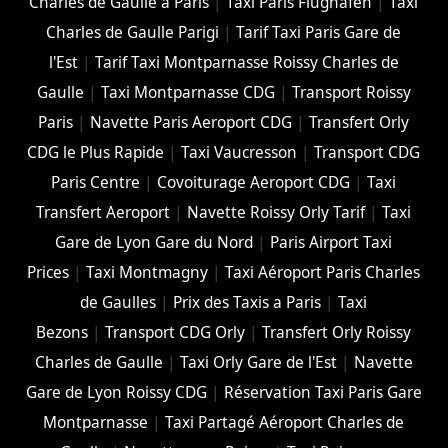
Charles de Gaulle a Paris
|
Taxi Paris Flughafen
|
Taxi
Charles de Gaulle Parigi
|
Tarif Taxi Paris Gare de
l'Est
|
Tarif Taxi Montparnasse Roissy Charles de
Gaulle
|
Taxi Montparnasse CDG
|
Transport Roissy
Paris
|
Navette Paris Aeroport CDG
|
Transfert Orly
CDG le Plus Rapide
|
Taxi Vaucresson
|
Transport CDG
Paris Centre
|
Covoiturage Aeroport CDG
|
Taxi
Transfert Aeroport
|
Navette Roissy Orly Tarif
|
Taxi
Gare de Lyon Gare du Nord
|
Paris Airport Taxi
Prices
|
Taxi Montmagny
|
Taxi Aéroport Paris Charles
de Gaulles
|
Prix des Taxis a Paris
|
Taxi
Bezons
|
Transport CDG Orly
|
Transfert Orly Roissy
Charles de Gaulle
|
Taxi Orly Gare de l'Est
|
Navette
Gare de Lyon Roissy CDG
|
Réservation Taxi Paris Gare
Montparnasse
|
Taxi Partagé Aéroport Charles de